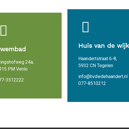
Huis van de wijk
Zwembad
Haandertstraat 6-8,
lingshofweg 24a,
5932 CN Tegelen
915 PM Venlo
info@hvdwdehaandert.nl
77-3512222
077-8510212