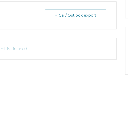
+ iCal / Outlook export
nt is finished.