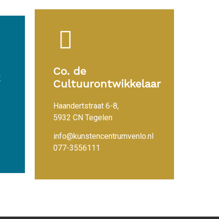
Co. de
Cultuurontwikkelaar
Haandertstraat 6-8,
5932 CN Tegelen
info@kunstencentrumvenlo.nl
077-3556111