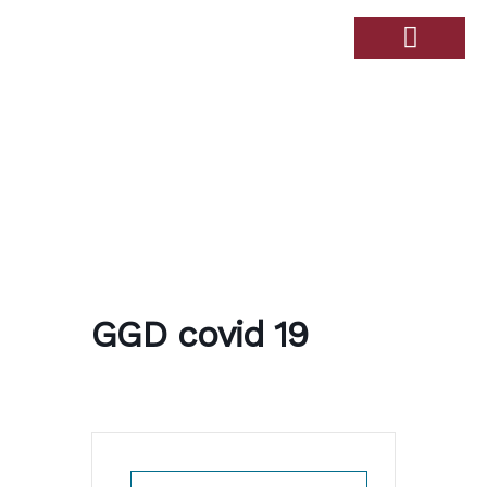
Over de Haandert
Therapiebad Ulingshof
GGD covid 19