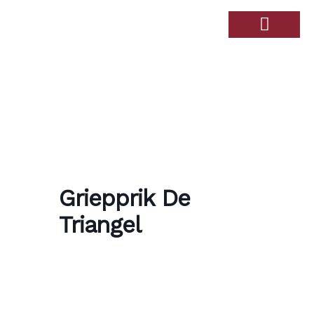
Over de Haandert
Therapiebad Ulingshof
Griepprik De
Triangel