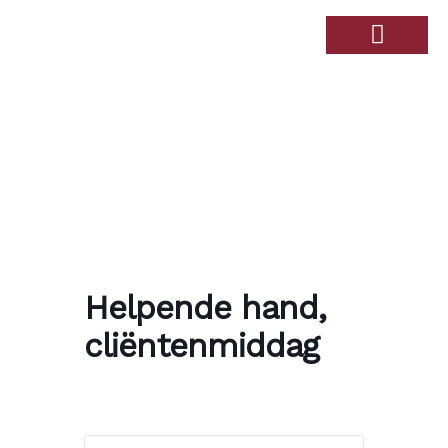
Over de Haandert
Therapiebad Ulingshof
Helpende hand,
cliëntenmiddag