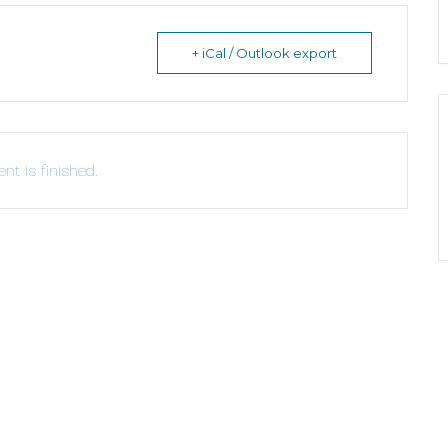
+ iCal / Outlook export
nt is finished.