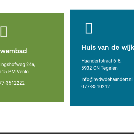
Huis van de wijk
Zwembad
Haandertstraat 6-8,
lingshofweg 24a,
5932 CN Tegelen
915 PM Venlo
info@hvdwdehaandert.nl
77-3512222
077-8510212