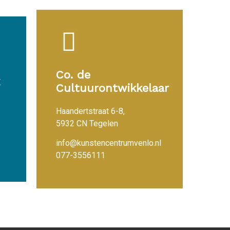
Co. de
Cultuurontwikkelaar
Haandertstraat 6-8,
5932 CN Tegelen
info@kunstencentrumvenlo.nl
077-3556111