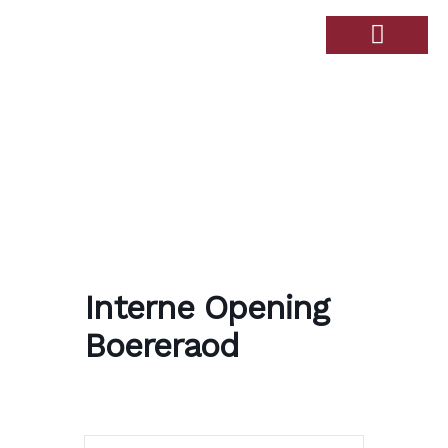
Over de Haandert
Therapiebad Ulingshof
Interne Opening
Boereraod