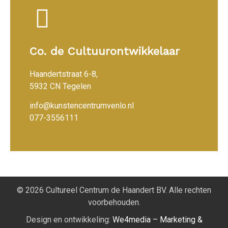
Co. de Cultuurontwikkelaar
Haandertstraat 6-8,
5932 CN Tegelen
info@kunstencentrumvenlo.nl
077-3556111
© 2026 Cultureel Centrum de Haandert BV. Alle rechten
voorbehouden.
Design en ontwikkeling:
We4media – Marketing &