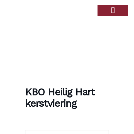
Over de Haandert
Therapiebad Ulingshof
KBO Heilig Hart
kerstviering