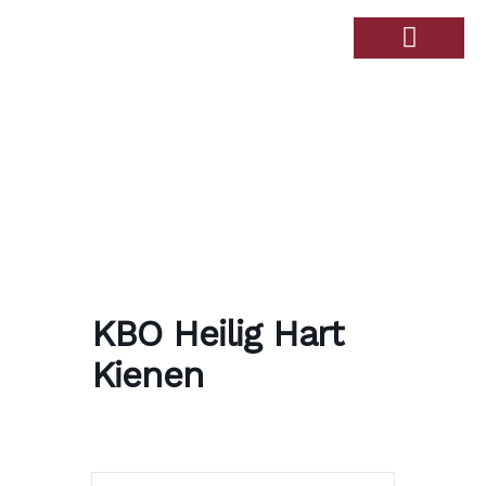
Over de Haandert
Therapiebad Ulingshof
KBO Heilig Hart
Kienen