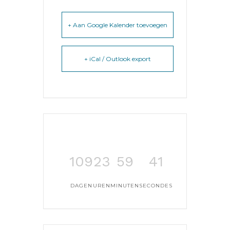
+ Aan Google Kalender toevoegen
+ iCal / Outlook export
109
23
59
41
DAGEN
UREN
MINUTEN
SECONDES