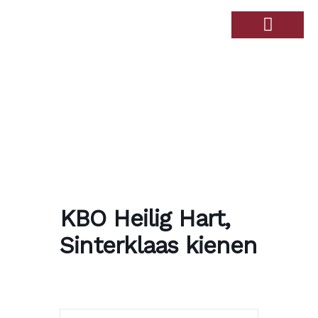
Over de Haandert
Therapiebad Ulingshof
KBO Heilig Hart,
Sinterklaas kienen