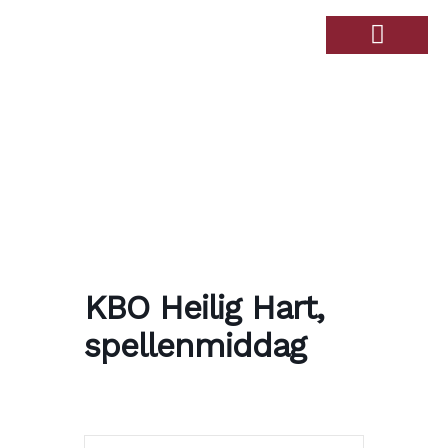
Over de Haandert
Therapiebad Ulingshof
KBO Heilig Hart,
spellenmiddag