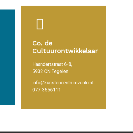
Co. de
Cultuurontwikkelaar
Haandertstraat 6-8,
5932 CN Tegelen
info@kunstencentrumvenlo.nl
077-3556111