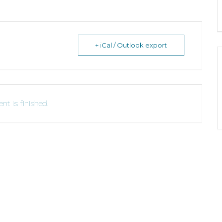
+ iCal / Outlook export
nt is finished.