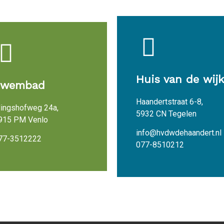
Huis van de wijk
Zwembad
Haandertstraat 6-8,
lingshofweg 24a,
5932 CN Tegelen
915 PM Venlo
info@hvdwdehaandert.nl
77-3512222
077-8510212