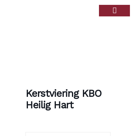
Over de Haandert
Therapiebad Ulingshof
Kerstviering KBO
Heilig Hart