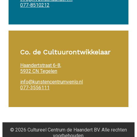
077-8510212
Co. de Cultuurontwikkelaar
Haandertstraat 6-8,
5932 CN Tegelen
info@kunstencentrumvenlo.nl
077-3556111
© 2026 Cultureel Centrum de Haandert BV. Alle rechten
voorbehouden.