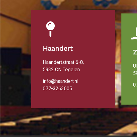
Haandert
Haandertstraat 6-8,
U
5932 CN Tegelen
5
info@haandert.nl
0
077-3263005