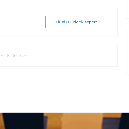
+ iCal / Outlook export
nt is finished.