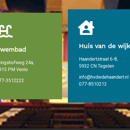
Huis van de wijk
Zwembad
Haandertstraat 6-8,
lingshofweg 24a,
5932 CN Tegelen
915 PM Venlo
info@hvdwdehaandert.nl
77-3512222
077-8510212