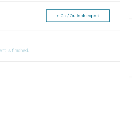
+ iCal / Outlook export
nt is finished.