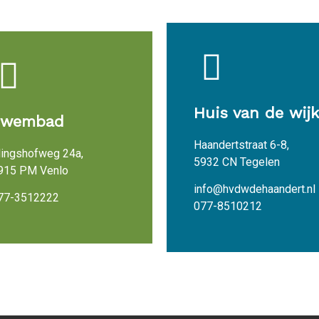
Huis van de wijk
Zwembad
Haandertstraat 6-8,
lingshofweg 24a,
5932 CN Tegelen
915 PM Venlo
info@hvdwdehaandert.nl
77-3512222
077-8510212