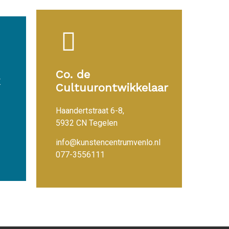
Co. de
Cultuurontwikkelaar
Haandertstraat 6-8,
5932 CN Tegelen
info@kunstencentrumvenlo.nl
077-3556111