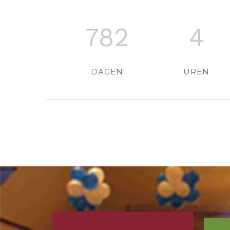
782
4
DAGEN
UREN