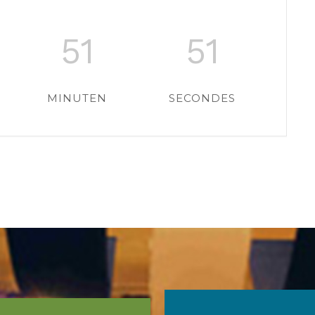
51
50
MINUTEN
SECONDES