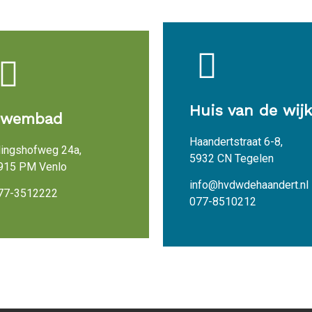
Huis van de wijk
Zwembad
Haandertstraat 6-8,
lingshofweg 24a,
5932 CN Tegelen
915 PM Venlo
info@hvdwdehaandert.nl
77-3512222
077-8510212