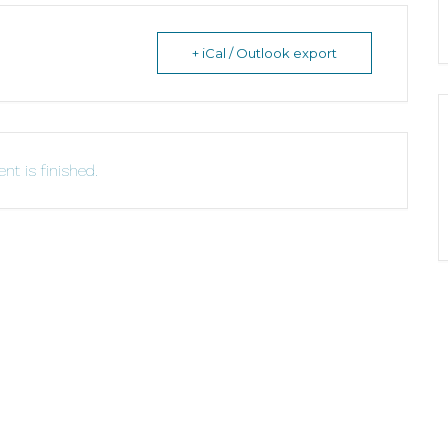
+ iCal / Outlook export
nt is finished.