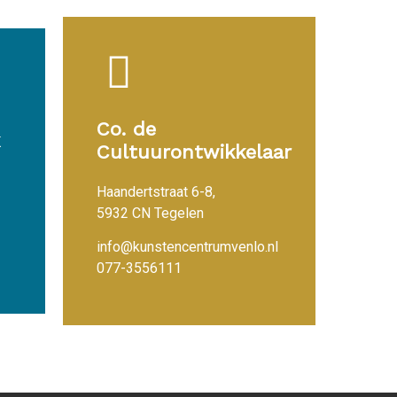
Co. de
Cultuurontwikkelaar
Haandertstraat 6-8,
5932 CN Tegelen
info@kunstencentrumvenlo.nl
077-3556111