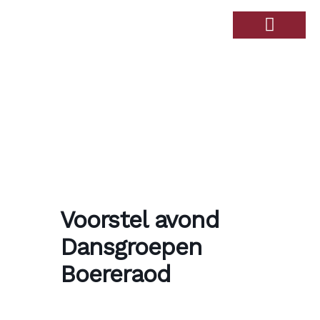
Over de Haandert
Therapiebad Ulingshof
Voorstel avond
Dansgroepen
Boereraod