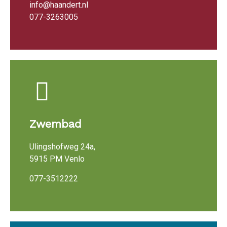
info@haandert.nl
077-3263005
Zwembad
Ulingshofweg 24a,
5915 PM Venlo
077-3512222