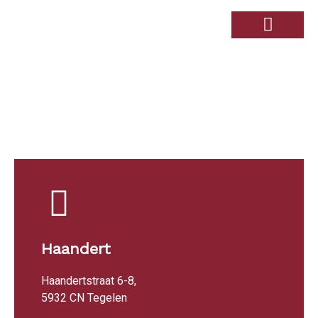
Over de Haandert
Therapiebad Ulingshof
Haandert
Haandertstraat 6-8,
5932 CN Tegelen